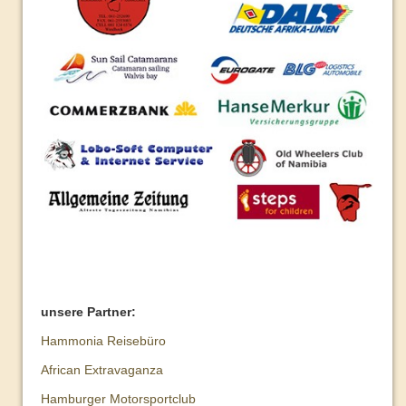
Routen
Seidenstraße
Programm
Organisation
Routen
Indien
Programm
Organisation
Routen
Rückblick
unsere Partner:
Plakate
Hamm
onia Reisebüro
African Extravaganza
2008
Hamburger Motorsportclub
2009