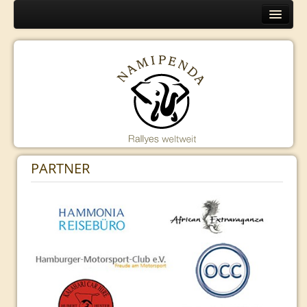
Home
Europa
Programm
Organisation
Routen
Namibia
PARTNER
Programm
Organisation
Routen
Kambodscha
Programm
Organisation