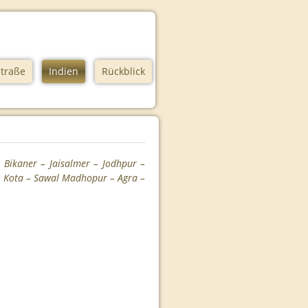
traße
Indien
Rückblick
Bikaner – Jaisalmer – Jodhpur –
 Kota – Sawal Madhopur – Agra –