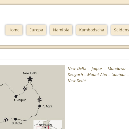
Home
Europa
Namibia
Kambodscha
Seidens
New Delhi – Jaipur – Mandawa – 
Deogarh – Mount Abu – Udaipur –
New Delhi