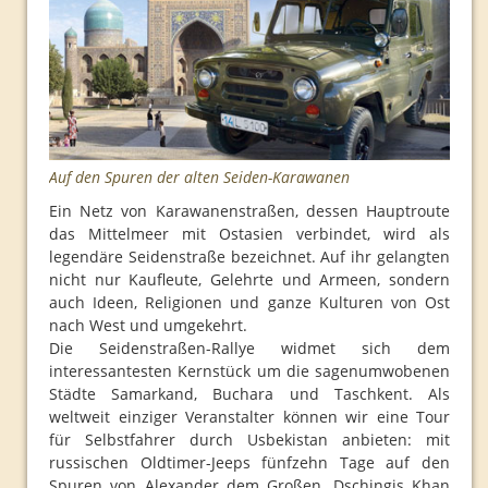
Routen
Seidenstraße
Programm
Organisation
Auf den Spuren der alten Seiden-Karawanen
Routen
Ein Netz von Karawanenstraßen, dessen Hauptroute
Indien
das Mittelmeer mit Ostasien verbindet, wird als
Programm
legendäre Seidenstraße bezeichnet. Auf ihr gelangten
nicht nur Kaufleute, Gelehrte und Armeen, sondern
Organisation
auch Ideen, Religionen und ganze Kulturen von Ost
nach West und umgekehrt.
Routen
Die Seidenstraßen-Rallye widmet sich dem
Rückblick
interessantesten Kernstück um die sagenumwobenen
Städte Samarkand, Buchara und Taschkent. Als
Plakate
weltweit einziger Veranstalter können wir eine Tour
für Selbstfahrer durch Usbekistan anbieten: mit
2008
russischen Oldtimer-Jeeps fünfzehn Tage auf den
2009
Spuren von Alexander dem Großen, Dschingis Khan